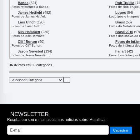
Banda
(621)
Rob Trujillo
(74
Fotos referentes a banda.
Fotos de Rob Trujillo.
James Hetfield
(492)
Logos
(54)
Fotos de James Hetfield.
Logotipos e imagens 
Lars Ulrich
(190)
Brasil
(55)
Fotos de Lars Ulrich.
Fotos do Metallica no
Kirk Hammett
(230)
Brasil 2010
(97
Fotos de Kirk Hammett.
Fotos dos shows do M
Cliff Burton
(90)
Fotos de infân
Fotos de Cliff Burton.
Fotos de infância do
Jason Newsted
(134)
Fanart
(42)
Fotos de Jason Newsted.
Desenhos feitos por 
3634
fotos em
55
categorias.
NEWSLETTER
Receba em seu e-mail as últimas notícias sobre Metallica: