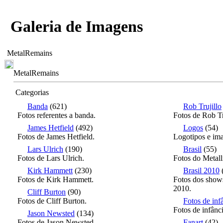
Galeria de Imagens
MetalRemains
MetalRemains
Categorias
Banda
(621)
Rob Trujillo
Fotos referentes a banda.
Fotos de Rob Tr
James Hetfield
(492)
Logos
(54)
Fotos de James Hetfield.
Logotipos e ima
Lars Ulrich
(190)
Brasil
(55)
Fotos de Lars Ulrich.
Fotos do Metall
Kirk Hammett
(230)
Brasil 2010
Fotos de Kirk Hammett.
Fotos dos shows
2010.
Cliff Burton
(90)
Fotos de Cliff Burton.
Fotos de inf
Fotos de infânc
Jason Newsted
(134)
Fotos de Jason Newsted.
Fanart
(42)