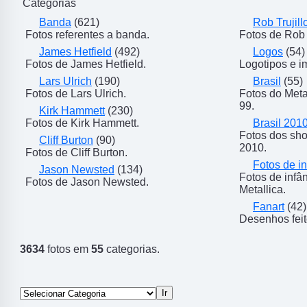
Categorias
Banda
(621)
Rob Trujill
Fotos referentes a banda.
Fotos de Rob T
James Hetfield
(492)
Logos
(54)
Fotos de James Hetfield.
Logotipos e i
Lars Ulrich
(190)
Brasil
(55)
Fotos de Lars Ulrich.
Fotos do Meta
99.
Kirk Hammett
(230)
Fotos de Kirk Hammett.
Brasil 201
Fotos dos sho
Cliff Burton
(90)
2010.
Fotos de Cliff Burton.
Fotos de in
Jason Newsted
(134)
Fotos de inf
Fotos de Jason Newsted.
Metallica.
Fanart
(42)
Desenhos feit
3634
fotos em
55
categorias.