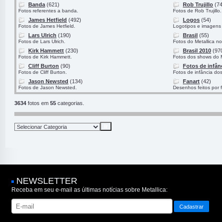
Banda
(621)
Rob Trujillo
(74
Fotos referentes a banda.
Fotos de Rob Trujillo.
James Hetfield
(492)
Logos
(54)
Fotos de James Hetfield.
Logotipos e imagens 
Lars Ulrich
(190)
Brasil
(55)
Fotos de Lars Ulrich.
Fotos do Metallica no
Kirk Hammett
(230)
Brasil 2010
(97
Fotos de Kirk Hammett.
Fotos dos shows do M
Cliff Burton
(90)
Fotos de infân
Fotos de Cliff Burton.
Fotos de infância do
Jason Newsted
(134)
Fanart
(42)
Fotos de Jason Newsted.
Desenhos feitos por 
3634
fotos em
55
categorias.
NEWSLETTER
Receba em seu e-mail as últimas notícias sobre Metallica: