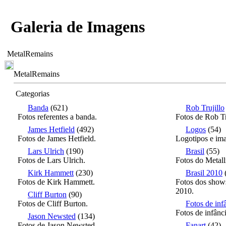
Galeria de Imagens
MetalRemains
MetalRemains
Categorias
Banda
(621)
Rob Trujillo
Fotos referentes a banda.
Fotos de Rob Tr
James Hetfield
(492)
Logos
(54)
Fotos de James Hetfield.
Logotipos e ima
Lars Ulrich
(190)
Brasil
(55)
Fotos de Lars Ulrich.
Fotos do Metall
Kirk Hammett
(230)
Brasil 2010
Fotos de Kirk Hammett.
Fotos dos shows
2010.
Cliff Burton
(90)
Fotos de Cliff Burton.
Fotos de inf
Fotos de infânc
Jason Newsted
(134)
Fotos de Jason Newsted.
Fanart
(42)