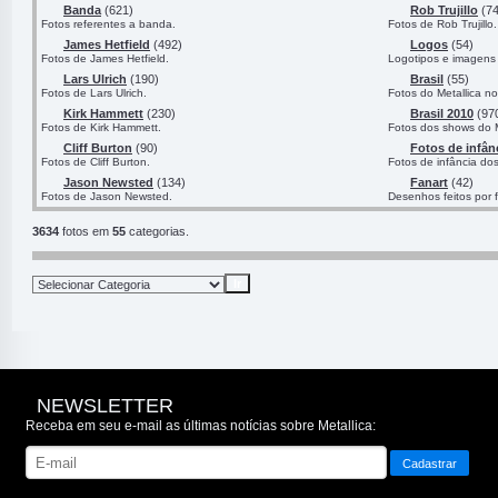
Banda
(621)
Rob Trujillo
(74
Fotos referentes a banda.
Fotos de Rob Trujillo.
James Hetfield
(492)
Logos
(54)
Fotos de James Hetfield.
Logotipos e imagens 
Lars Ulrich
(190)
Brasil
(55)
Fotos de Lars Ulrich.
Fotos do Metallica no
Kirk Hammett
(230)
Brasil 2010
(97
Fotos de Kirk Hammett.
Fotos dos shows do M
Cliff Burton
(90)
Fotos de infân
Fotos de Cliff Burton.
Fotos de infância do
Jason Newsted
(134)
Fanart
(42)
Fotos de Jason Newsted.
Desenhos feitos por 
3634
fotos em
55
categorias.
NEWSLETTER
Receba em seu e-mail as últimas notícias sobre Metallica: