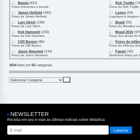
Banda
(621)
Rob Trujillo
(74
Fotos referentes a banda.
Fotos de Rob Trujillo.
James Hetfield
(492)
Logos
(54)
Fotos de James Hetfield.
Logotipos e imagens 
Lars Ulrich
(190)
Brasil
(55)
Fotos de Lars Ulrich.
Fotos do Metallica no
Kirk Hammett
(230)
Brasil 2010
(97
Fotos de Kirk Hammett.
Fotos dos shows do M
Cliff Burton
(90)
Fotos de infân
Fotos de Cliff Burton.
Fotos de infância do
Jason Newsted
(134)
Fanart
(42)
Fotos de Jason Newsted.
Desenhos feitos por 
3634
fotos em
55
categorias.
NEWSLETTER
Receba em seu e-mail as últimas notícias sobre Metallica: