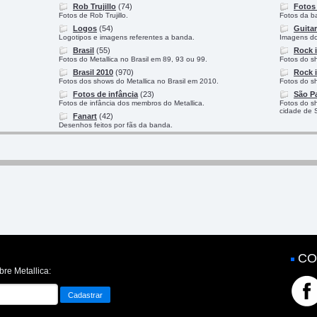
Rob Trujillo
(74)
Fotos 
Fotos de Rob Trujillo.
Fotos da ba
Logos
(54)
Guitar
Logotipos e imagens referentes a banda.
Imagens do 
Brasil
(55)
Rock i
Fotos do Metallica no Brasil em 89, 93 ou 99.
Fotos do s
Brasil 2010
(970)
Rock i
Fotos dos shows do Metallica no Brasil em 2010.
Fotos do s
Fotos de infância
(23)
São P
Fotos de infância dos membros do Metallica.
Fotos do s
cidade de 
Fanart
(42)
Desenhos feitos por fãs da banda.
CO
bre Metallica: