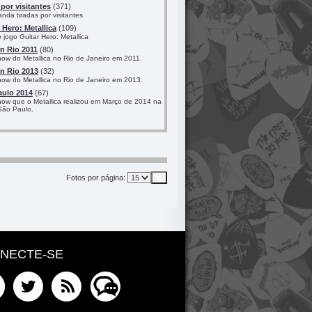
por visitantes
(371)
nda tiradas por visitantes
 Hero: Metallica
(109)
jogo Guitar Hero: Metallica
n Rio 2011
(80)
how do Metallica no Rio de Janeiro em 2011.
n Rio 2013
(32)
how do Metallica no Rio de Janeiro em 2013.
aulo 2014
(67)
how que o Metallica realizou em Março de 2014 na
São Paulo.
Fotos por página:
NECTE-SE