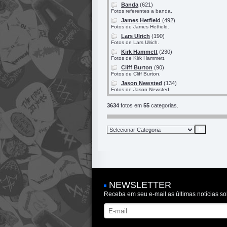
Banda
(621)
Fotos referentes a banda.
James Hetfield
(492)
Fotos de James Hetfield.
Lars Ulrich
(190)
Fotos de Lars Ulrich.
Kirk Hammett
(230)
Fotos de Kirk Hammett.
Cliff Burton
(90)
Fotos de Cliff Burton.
Jason Newsted
(134)
Fotos de Jason Newsted.
3634
fotos em
55
categorias.
NEWSLETTER
Receba em seu e-mail as últimas notícias so