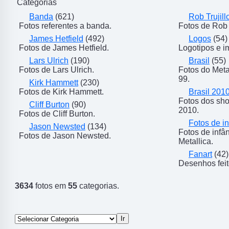
Categorias
Banda
(621)
Rob Trujill
Fotos referentes a banda.
Fotos de Rob T
James Hetfield
(492)
Logos
(54)
Fotos de James Hetfield.
Logotipos e i
Lars Ulrich
(190)
Brasil
(55)
Fotos de Lars Ulrich.
Fotos do Meta
99.
Kirk Hammett
(230)
Fotos de Kirk Hammett.
Brasil 201
Fotos dos sho
Cliff Burton
(90)
2010.
Fotos de Cliff Burton.
Fotos de in
Jason Newsted
(134)
Fotos de inf
Fotos de Jason Newsted.
Metallica.
Fanart
(42)
Desenhos feit
3634
fotos em
55
categorias.