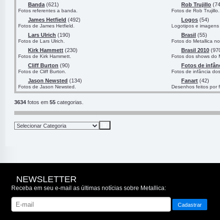
Banda
(621)
Rob Trujillo
(74
Fotos referentes a banda.
Fotos de Rob Trujillo.
James Hetfield
(492)
Logos
(54)
Fotos de James Hetfield.
Logotipos e imagens 
Lars Ulrich
(190)
Brasil
(55)
Fotos de Lars Ulrich.
Fotos do Metallica no
Kirk Hammett
(230)
Brasil 2010
(97
Fotos de Kirk Hammett.
Fotos dos shows do M
Cliff Burton
(90)
Fotos de infân
Fotos de Cliff Burton.
Fotos de infância do
Jason Newsted
(134)
Fanart
(42)
Fotos de Jason Newsted.
Desenhos feitos por 
3634
fotos em
55
categorias.
NEWSLETTER
Receba em seu e-mail as últimas notícias sobre Metallica: