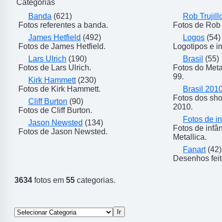
Categorias
Banda
(621)
Rob Trujill
Fotos referentes a banda.
Fotos de Rob T
James Hetfield
(492)
Logos
(54)
Fotos de James Hetfield.
Logotipos e i
Lars Ulrich
(190)
Brasil
(55)
Fotos de Lars Ulrich.
Fotos do Meta
99.
Kirk Hammett
(230)
Fotos de Kirk Hammett.
Brasil 201
Fotos dos sho
Cliff Burton
(90)
2010.
Fotos de Cliff Burton.
Fotos de in
Jason Newsted
(134)
Fotos de inf
Fotos de Jason Newsted.
Metallica.
Fanart
(42)
Desenhos feit
3634
fotos em
55
categorias.