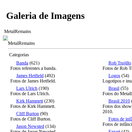
Galeria de Imagens
MetalRemains
MetalRemains
Categorias
Banda
(621)
Rob Trujillo
Fotos referentes a banda.
Fotos de Rob Tr
James Hetfield
(492)
Logos
(54)
Fotos de James Hetfield.
Logotipos e ima
Lars Ulrich
(190)
Brasil
(55)
Fotos de Lars Ulrich.
Fotos do Metall
Kirk Hammett
(230)
Brasil 2010
Fotos de Kirk Hammett.
Fotos dos shows
2010.
Cliff Burton
(90)
Fotos de Cliff Burton.
Fotos de inf
Fotos de infânc
Jason Newsted
(134)
Fotos de Jason Newsted.
Fanart
(42)