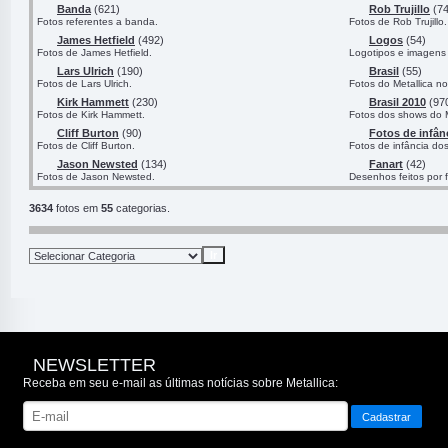
Banda
(621)
Rob Trujillo
(74
Fotos referentes a banda.
Fotos de Rob Trujillo.
James Hetfield
(492)
Logos
(54)
Fotos de James Hetfield.
Logotipos e imagens 
Lars Ulrich
(190)
Brasil
(55)
Fotos de Lars Ulrich.
Fotos do Metallica no
Kirk Hammett
(230)
Brasil 2010
(97
Fotos de Kirk Hammett.
Fotos dos shows do M
Cliff Burton
(90)
Fotos de infân
Fotos de Cliff Burton.
Fotos de infância do
Jason Newsted
(134)
Fanart
(42)
Fotos de Jason Newsted.
Desenhos feitos por 
3634
fotos em
55
categorias.
NEWSLETTER
Receba em seu e-mail as últimas notícias sobre Metallica: