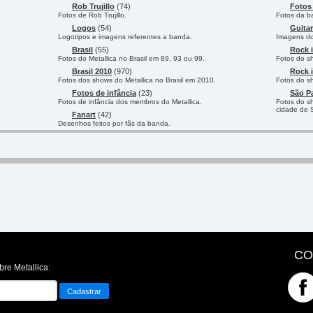
Rob Trujillo
(74)
Fotos 
Fotos de Rob Trujillo.
Fotos da ba
Logos
(54)
Guitar
Logotipos e imagens referentes a banda.
Imagens do 
Brasil
(55)
Rock i
Fotos do Metallica no Brasil em 89, 93 ou 99.
Fotos do s
Brasil 2010
(970)
Rock i
Fotos dos shows do Metallica no Brasil em 2010.
Fotos do s
Fotos de infância
(23)
São P
Fotos de infância dos membros do Metallica.
Fotos do s
cidade de 
Fanart
(42)
Desenhos feitos por fãs da banda.
CO
bre Metallica: