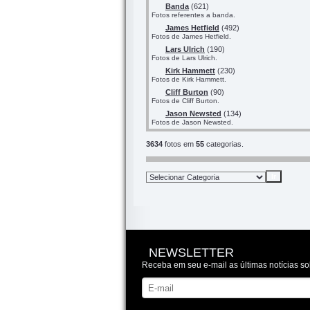
Banda
(621)
Fotos referentes a banda.
James Hetfield
(492)
Fotos de James Hetfield.
Lars Ulrich
(190)
Fotos de Lars Ulrich.
Kirk Hammett
(230)
Fotos de Kirk Hammett.
Cliff Burton
(90)
Fotos de Cliff Burton.
Jason Newsted
(134)
Fotos de Jason Newsted.
3634
fotos em
55
categorias.
NEWSLETTER
Receba em seu e-mail as últimas notícias so