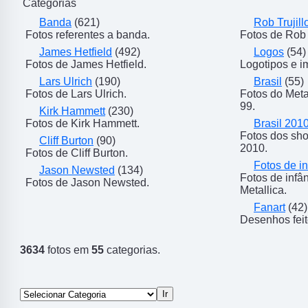
Categorias
Banda
(621)
Rob Trujill
Fotos referentes a banda.
Fotos de Rob T
James Hetfield
(492)
Logos
(54)
Fotos de James Hetfield.
Logotipos e i
Lars Ulrich
(190)
Brasil
(55)
Fotos de Lars Ulrich.
Fotos do Meta
99.
Kirk Hammett
(230)
Fotos de Kirk Hammett.
Brasil 201
Fotos dos sho
Cliff Burton
(90)
2010.
Fotos de Cliff Burton.
Fotos de in
Jason Newsted
(134)
Fotos de inf
Fotos de Jason Newsted.
Metallica.
Fanart
(42)
Desenhos feit
3634
fotos em
55
categorias.