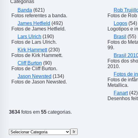
Categorias
Banda
(621)
Rob Trujill
Fotos referentes a banda.
Fotos de Rob T
James Hetfield
(492)
Logos
(54)
Fotos de James Hetfield.
Logotipos e i
Lars Ulrich
(190)
Brasil
(55)
Fotos de Lars Ulrich.
Fotos do Meta
99.
Kirk Hammett
(230)
Fotos de Kirk Hammett.
Brasil 201
Fotos dos sho
Cliff Burton
(90)
2010.
Fotos de Cliff Burton.
Fotos de in
Jason Newsted
(134)
Fotos de inf
Fotos de Jason Newsted.
Metallica.
Fanart
(42)
Desenhos feit
3634
fotos em
55
categorias.