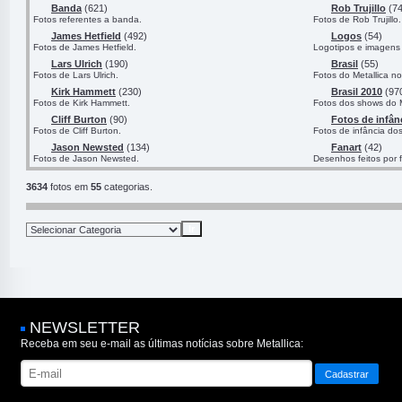
Banda
(621)
Rob Trujillo
(74
Fotos referentes a banda.
Fotos de Rob Trujillo.
James Hetfield
(492)
Logos
(54)
Fotos de James Hetfield.
Logotipos e imagens 
Lars Ulrich
(190)
Brasil
(55)
Fotos de Lars Ulrich.
Fotos do Metallica no
Kirk Hammett
(230)
Brasil 2010
(97
Fotos de Kirk Hammett.
Fotos dos shows do M
Cliff Burton
(90)
Fotos de infân
Fotos de Cliff Burton.
Fotos de infância do
Jason Newsted
(134)
Fanart
(42)
Fotos de Jason Newsted.
Desenhos feitos por 
3634
fotos em
55
categorias.
NEWSLETTER
Receba em seu e-mail as últimas notícias sobre Metallica: