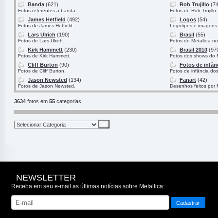
Banda
(621)
Rob Trujillo
(74
Fotos referentes a banda.
Fotos de Rob Trujillo.
James Hetfield
(492)
Logos
(54)
Fotos de James Hetfield.
Logotipos e imagens 
Lars Ulrich
(190)
Brasil
(55)
Fotos de Lars Ulrich.
Fotos do Metallica no
Kirk Hammett
(230)
Brasil 2010
(97
Fotos de Kirk Hammett.
Fotos dos shows do M
Cliff Burton
(90)
Fotos de infân
Fotos de Cliff Burton.
Fotos de infância do
Jason Newsted
(134)
Fanart
(42)
Fotos de Jason Newsted.
Desenhos feitos por 
3634
fotos em
55
categorias.
NEWSLETTER
Receba em seu e-mail as últimas notícias sobre Metallica: