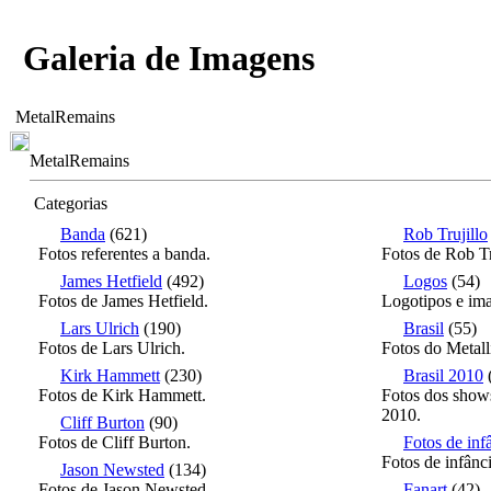
Galeria de Imagens
MetalRemains
MetalRemains
Categorias
Banda
(621)
Rob Trujillo
Fotos referentes a banda.
Fotos de Rob Tr
James Hetfield
(492)
Logos
(54)
Fotos de James Hetfield.
Logotipos e ima
Lars Ulrich
(190)
Brasil
(55)
Fotos de Lars Ulrich.
Fotos do Metall
Kirk Hammett
(230)
Brasil 2010
Fotos de Kirk Hammett.
Fotos dos shows
2010.
Cliff Burton
(90)
Fotos de Cliff Burton.
Fotos de inf
Fotos de infânc
Jason Newsted
(134)
Fotos de Jason Newsted.
Fanart
(42)