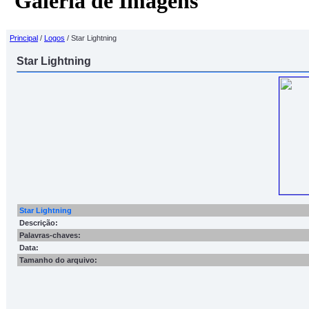
Galeria de Imagens
Principal
/
Logos
/ Star Lightning
Star Lightning
Star Lightning
Descrição:
Palavras-chaves:
Data:
Tamanho do arquivo: