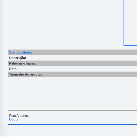
Star Lightning
Descrição:
Palavras-chaves:
Data:
Tamanho do arquivo:
Foto Anterior:
Logo