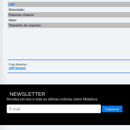
cliff
Descrição:
Palavras-chaves:
Data:
Tamanho do arquivo:
Foto Anterior:
cliff burton
NEWSLETTER
Receba em seu e-mail as últimas notícias sobre Metallica: