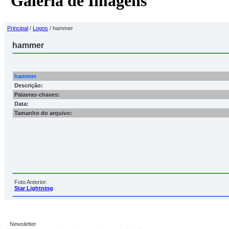
Galeria de Imagens
Principal
/
Logos
/ hammer
hammer
hammer
Descrição:
Palavras-chaves:
Data:
Tamanho do arquivo:
Foto Anterior:
Star Lightning
Newsletter