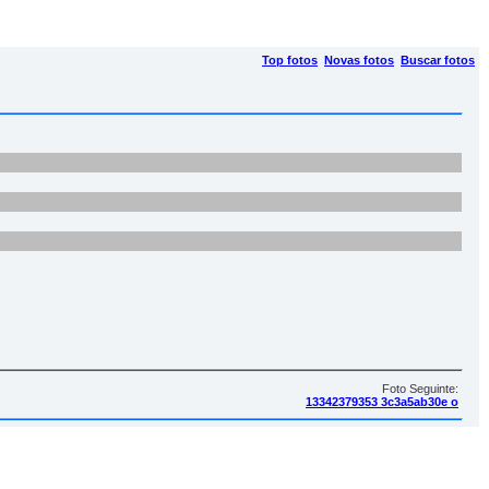
Top fotos
Novas fotos
Buscar fotos
Foto Seguinte:
13342379353 3c3a5ab30e o