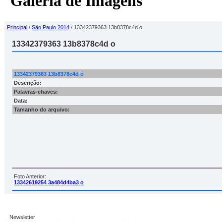
Galeria de Imagens
Principal
/
São Paulo 2014
/ 13342379363 13b8378c4d o
13342379363 13b8378c4d o
13342379363 13b8378c4d o
Descrição:
Palavras-chaves:
Data:
Tamanho do arquivo:
Foto Anterior:
13342619254 3a484d4ba3 o
Newsletter