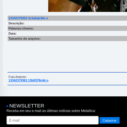
13342379353 3c3a5ab30e o
Descrição:
Palavras-chaves:
Data:
Tamanho do arquivo:
Foto Anterior:
13342379363 13b8378c4d o
NEWSLETTER
Receba em seu e-mail as últimas notícias sobre Metallica: