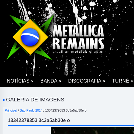
NOTÍCIAS
BANDA
DISCOGRAFIA
TURNÊ
GALERIA DE IMAGENS
Principal
/
São Paulo 2014
/ 13342379353 3c3a5ab30e o
13342379353 3c3a5ab30e o