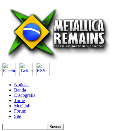
Notícias
Banda
Discografia
Turnê
MetClub
Fórum
Site