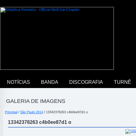
NOTÍCIAS
BANDA
DISCOGRAFIA
TURNÊ
GALERIA DE IMAGENS
Principal
/
São Paulo 2014
/ 13342378263 c4b0ee87d1 o
13342378263 c4b0ee87d1 o