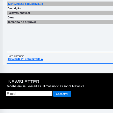
13342378263 c4b0ee87d1 o
Descrição:
Palavras-chaves:
Data:
Tamanho do arquivo:
Foto Anterior:
13342378523 ebbc92c311 o
NEWSLETTER
Receba em seu e-mail as últimas notícias sobre Metallica: