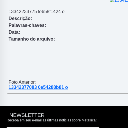
13342233775 fe658f1424 o
Descrição:
Palavras-chaves:
Data:
Tamanho do arquivo:
Foto Anterior:
13342377083 0e54288b81 o
NEWSLETTER
Receba em seu e-mail as últimas notícias sobre Metallica: