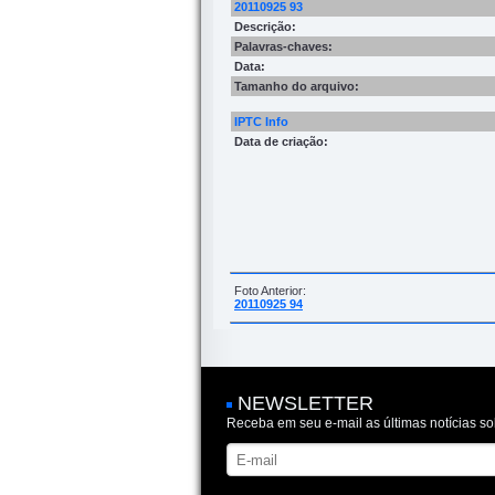
20110925 93
Descrição:
Palavras-chaves:
Data:
Tamanho do arquivo:
IPTC Info
Data de criação:
Foto Anterior:
20110925 94
NEWSLETTER
Receba em seu e-mail as últimas notícias so