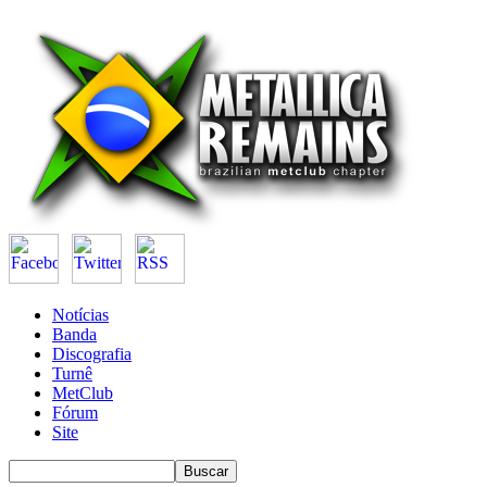
Notícias
Banda
Discografia
Turnê
MetClub
Fórum
Site