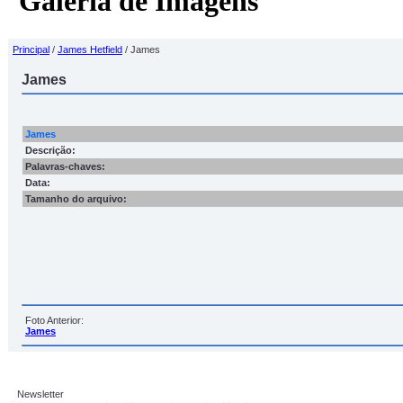
Galeria de Imagens
Principal
/
James Hetfield
/ James
James
James
Descrição:
Palavras-chaves:
Data:
Tamanho do arquivo:
Foto Anterior:
James
Newsletter