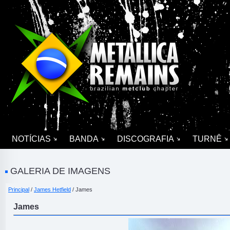
NOTÍCIAS
BANDA
DISCOGRAFIA
TURNÊ
GALERIA DE IMAGENS
Principal
/
James Hetfield
/ James
James