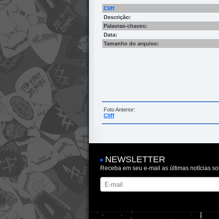
Cliff
Descrição:
Palavras-chaves:
Data:
Tamanho do arquivo:
Foto Anterior:
Cliff
NEWSLETTER
Receba em seu e-mail as últimas notícias so