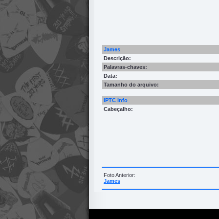
James
Descrição:
Palavras-chaves:
Data:
Tamanho do arquivo:
IPTC Info
Cabeçalho:
Foto Anterior:
James