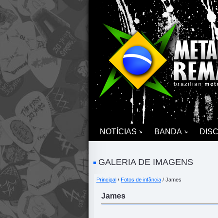
NOTÍCIAS
BANDA
DIS
GALERIA DE IMAGENS
Principal
/
Fotos de infância
/ James
James