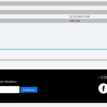
12.10.2009 13:39
146.5 KB
CO
bre Metallica: