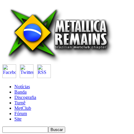
Notícias
Banda
Discografia
Turnê
MetClub
Fórum
Site