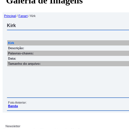
Galeria de Imagens
Principal
/
Fanart
/ Kirk
Kirk
Kirk
Descrição:
Palavras-chaves:
Data:
Tamanho do arquivo:
Foto Anterior:
Banda
Newsletter