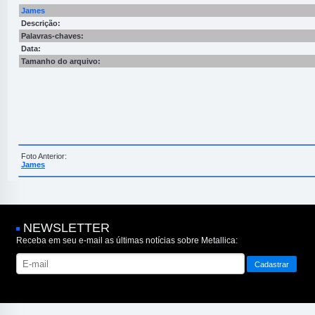
James
Descrição:
Palavras-chaves:
Data:
Tamanho do arquivo:
Foto Anterior:
James
NEWSLETTER
Receba em seu e-mail as últimas notícias sobre Metallica: