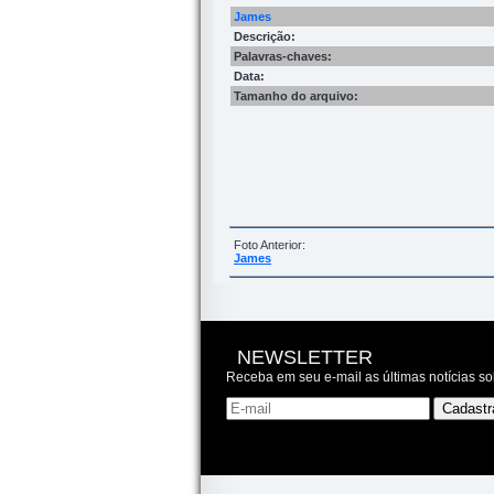
James
Descrição:
Palavras-chaves:
Data:
Tamanho do arquivo:
Foto Anterior:
James
NEWSLETTER
Receba em seu e-mail as últimas notícias so