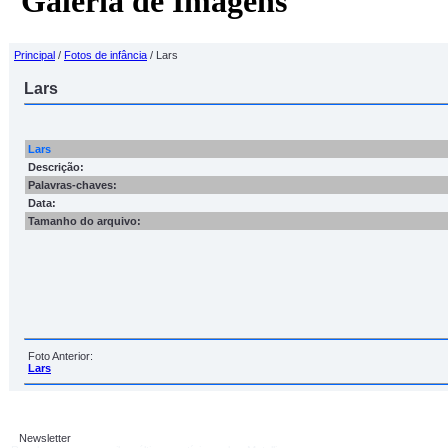
Galeria de Imagens
Principal
/
Fotos de infância
/ Lars
Lars
Lars
Descrição:
Palavras-chaves:
Data:
Tamanho do arquivo:
Foto Anterior:
Lars
Newsletter