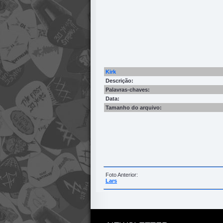
Kirk
Descrição:
Palavras-chaves:
Data:
Tamanho do arquivo:
Foto Anterior:
Lars