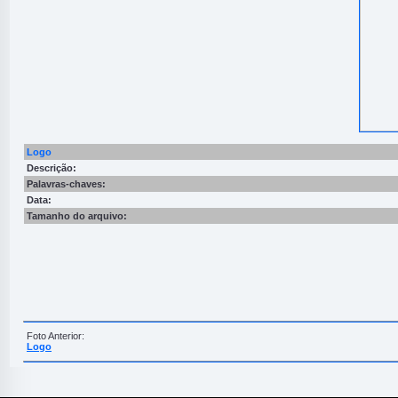
Logo
Descrição:
Palavras-chaves:
Data:
Tamanho do arquivo:
Foto Anterior:
Logo