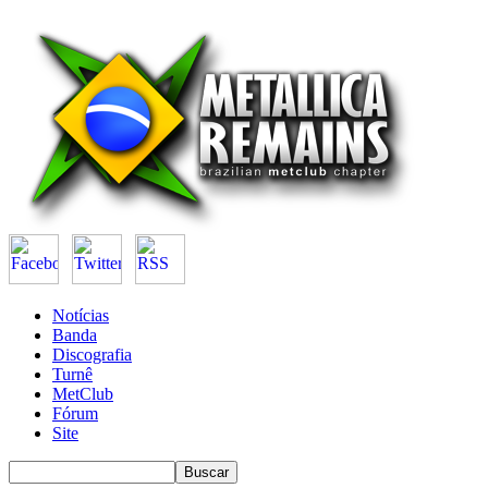
Notícias
Banda
Discografia
Turnê
MetClub
Fórum
Site