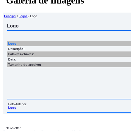
Galeria de Imagens
Principal
/
Logos
/ Logo
Logo
Logo
Descrição:
Palavras-chaves:
Data:
Tamanho do arquivo:
Foto Anterior:
Logo
Newsletter