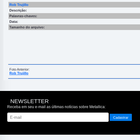
Rob Trujillo
Descrição:
Palavras-chaves:
Data:
Tamanho do arquivo:
Foto Anterior:
Rob Trujillo
NEWSLETTER
Receba em seu e-mail as últimas notícias sobre Metallica: