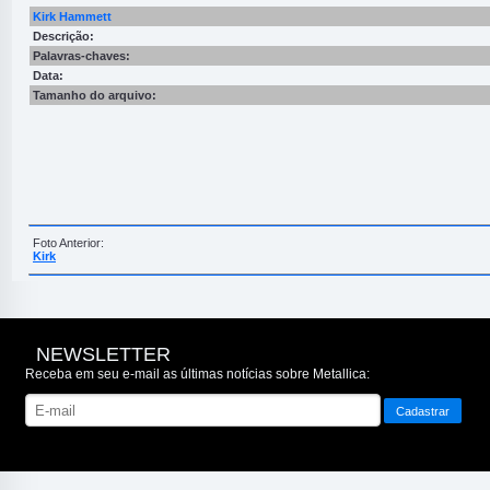
Kirk Hammett
Descrição:
Palavras-chaves:
Data:
Tamanho do arquivo:
Foto Anterior:
Kirk
NEWSLETTER
Receba em seu e-mail as últimas notícias sobre Metallica: