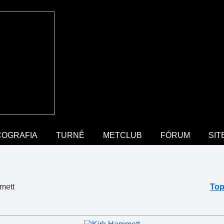
COGRAFIA
TURNÊ
METCLUB
FÓRUM
SIT
mett
Top