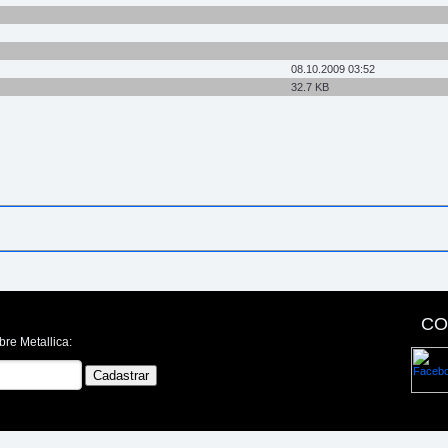
08.10.2009 03:52
32.7 KB
CO
bre Metallica: