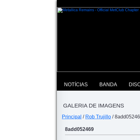
NOTÍCIAS
BANDA
DIS
GALERIA DE IMAGENS
Principal
/
Rob Trujillo
/ 8add0524
8add052469