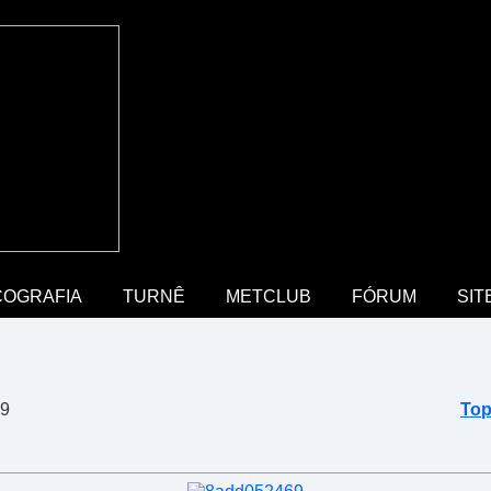
COGRAFIA
TURNÊ
METCLUB
FÓRUM
SIT
69
Top