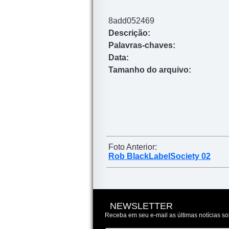
8add052469
Descrição:
Palavras-chaves:
Data:
Tamanho do arquivo:
Foto Anterior:
Rob BlackLabelSociety 02
NEWSLETTER
Receba em seu e-mail as últimas notícias so