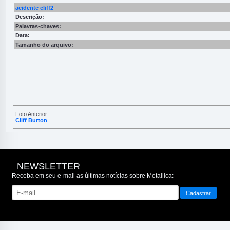
acidente cliff2
Descrição:
Palavras-chaves:
Data:
Tamanho do arquivo:
Foto Anterior:
Cliff Burton
NEWSLETTER
Receba em seu e-mail as últimas notícias sobre Metallica: